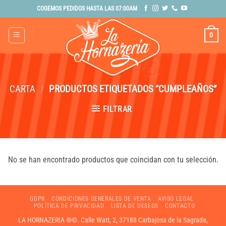
Saltar
COGEMOS PEDIDOS HASTA LAS 07:00AM
al
contenido
0
CARTA
/
PRODUCTOS ETIQUETADOS “CUMPLEAÑOS”
FILTRAR
No se han encontrado productos que coincidan con tu selección.
GDPR
CONDICIONES GENERALES DE VENTA
AVISO LEGAL
POLÍTICA DE PRIVACIDAD
LISTA DE DESEOS
CONTACTO
LA HORNAZERIA ®©. Calle Watt, 2, 37188 Carbajosa de la Sagrada,