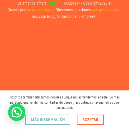
Salamanca Tfno y
whatsapp
:
608298977
Copyright 2026 ©
Creado por
www.zona.digital
. Ofrecemos soluciones
web premium
para
impulsar la digitalización de tu empresa.
Nosotros también utilizamos cookies aunque no las vendemos a nadie. Lo mas
parecido que vendemos son tartas de queso ;) Si continuas navegando es que
las aceptas
MÁS INFORMACIÓN
ACEPTAR