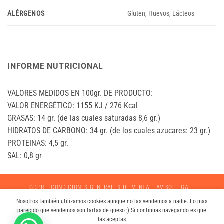
ALÉRGENOS
Gluten, Huevos, Lácteos
INFORME NUTRICIONAL
VALORES MEDIDOS EN 100gr. DE PRODUCTO:
VALOR ENERGÉTICO: 1155 KJ / 276 Kcal
GRASAS: 14 gr. (de las cuales saturadas 8,6 gr.)
HIDRATOS DE CARBONO: 34 gr. (de los cuales azucares: 23 gr.)
PROTEINAS: 4,5 gr.
SAL: 0,8 gr
GDPR
CONDICIONES GENERALES DE VENTA
AVISO LEGAL
POLÍTICA DE PRIVACIDAD
LISTA DE DESEOS
CONTACTO
Nosotros también utilizamos cookies aunque no las vendemos a nadie. Lo mas
LA HORNAZERIA ®©. Calle Watt, 2, 37188 Carbajosa de la Sagrada,
parecido que vendemos son tartas de queso ;) Si continuas navegando es que
Salamanca Tfno y
whatsapp
:
608298977
Copyright 2026 ©
las aceptas