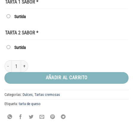
TARTA 1 SABOR
*
Surtida
TARTA 2 SABOR
*
Surtida
Tarta Cremosa Surtida 2 kg (2 unidades) cantidad
AÑADIR AL CARRITO
Categorías:
Dulces
,
Tartas cremosas
Etiqueta:
tarta de queso